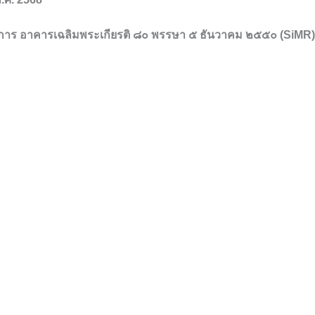
าการ อาคาร
เฉลิมพระเกียรติ ๘๐ พรรษา ๕ ธันวาคม ๒๕๕๐ (SiMR) ช