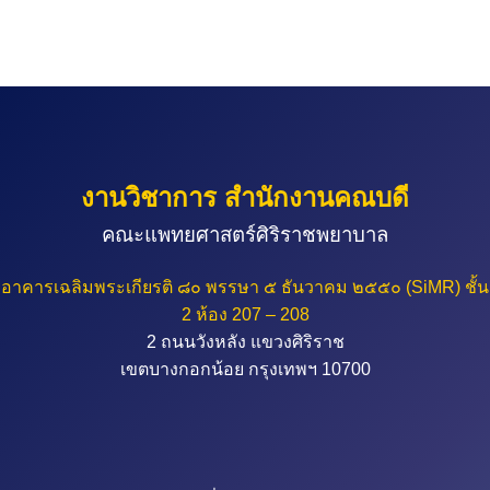
งานวิชาการ สำนักงานคณบดี
คณะแพทยศาสตร์ศิริราชพยาบาล
อาคารเฉลิมพระเกียรติ ๘๐ พรรษา ๕ ธันวาคม ๒๕๕๐ (SiMR) ชั้น
2 ห้อง 207 – 208
2 ถนนวังหลัง แขวงศิริราช
เขตบางกอกน้อย กรุงเทพฯ 10700